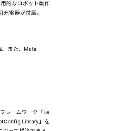
汎用的なロボット動作
用充電器が付属。
。また、Meta
）
習フレームワーク「Le
nfig Library」を
に沿って構築できる