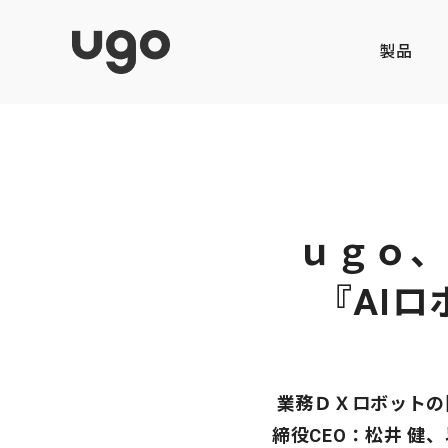
製品
ｕｇｏ、
『AI
業務ＤＸロボットの
締役CEO：松井 健、