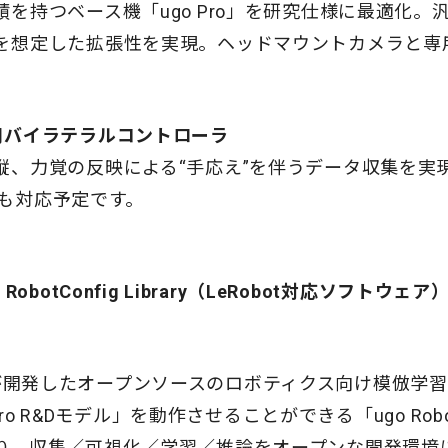
を持つベース機「ugo Pro」を研究仕様に最適化。
を想定した拡張性を実現。ヘッドマウントカメラと専
用バイラテラルコントローラ
、力覚の反映による“手応え”を伴うデータ収集を実現
縦にも対応予定です。
obotConfig Library（LeRobot対応ソフトウェア
ace社が開発したオープンソースのロボティクス向け模倣学
Pro R&Dモデル」を動作させることができる「ugo RobotCo
り、収集／可視化／学習／推論をオープンな開発環境