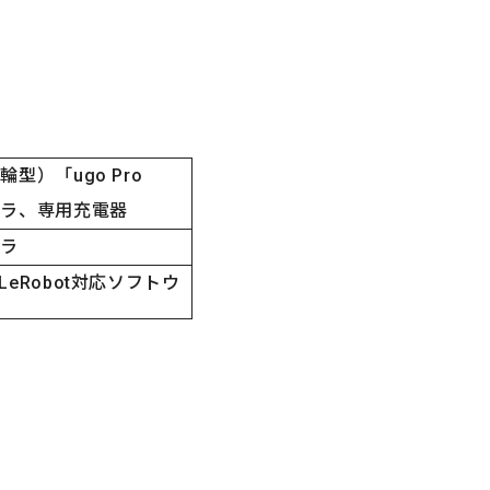
型）「ugo Pro
メラ、専用充電器
ーラ
ary（LeRobot対応ソフトウ