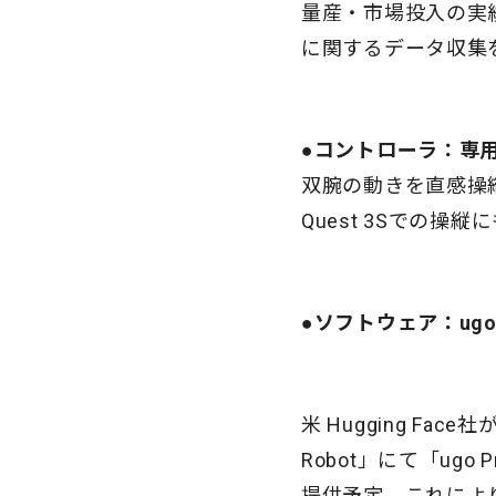
量産・市場投入の実績
に関するデータ収集
●コントローラ：専
双腕の動きを直感操縦
Quest 3Sでの操
●ソフトウェア：ugo R
米 Hugging F
Robot」にて「ugo 
提供予定。これによ