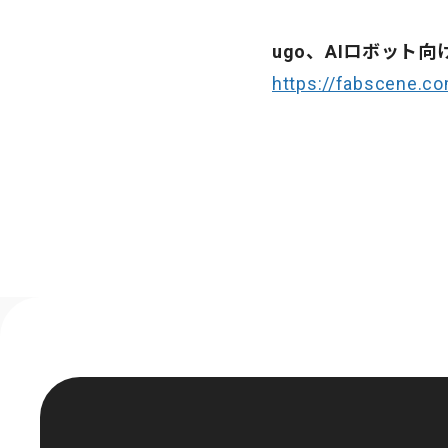
ugo、AIロボット
https://fabscene.co