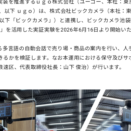
会実装を推進するｕｇｏ株式会社（ユーゴー、本社：東
 健、以下 ｕｇｏ）は、株式会社ビックカメラ（本社：
以下「ビックカメラ」）と連携し、ビックカメラ池袋西口I
Pro」を活用した実証実験を2026年6月16日より開始
よる多言語の自動会話で売り場・商品の案内を行い、人
きるかを検証します。なお本運用における保守及びサ
浪速区、代表取締役社長：山下 俊治）が行います。