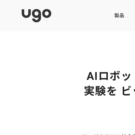
製品
AIロボッ
実験を ビ