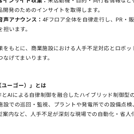
客インサイト収集：
来店動機・目的・同行者情報など
品開発のためのインサイトを取得します。
音声アナウンス：
4Fフロア全体を自律走行し、PR・
を担います。
果をもとに、商業施設における人手不足対応とロボッ
つなげてまいります。
o（ユーゴー）」とは
作とAIによる自律制御を融合したハイブリッド制御型の
施設での巡回・監視、プラントや発電所での設備点検
話型案内など、人手不足が深刻な現場での自動化・省人