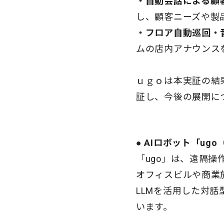
・
自動会話による顧
し、顧客ニーズや製
・
フロア自動巡回・
ムの店内アナウンス
ｕｇｏは本実証の結
証し、今後の展開に
● AIロボット「ug
「ugo」は、遠隔操
オフィスビルや商業
LLMを活用した対
います。