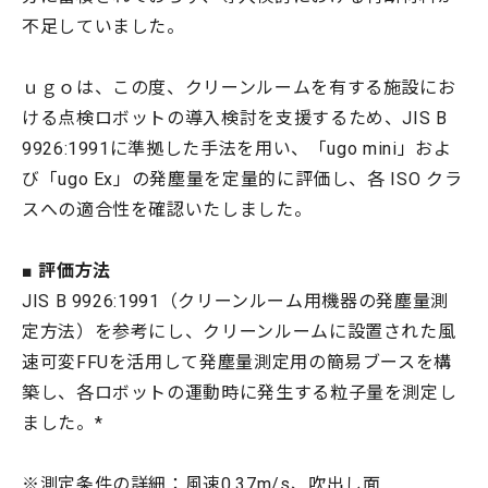
不足していました。
ｕｇｏは、この度、クリーンルームを有する施設にお
ける点検ロボットの導入検討を支援するため、JIS B
9926:1991に準拠した手法を用い、「ugo mini」およ
び「ugo Ex」の発塵量を定量的に評価し、各 ISO クラ
スへの適合性を確認いたしました。
■
評価方法
JIS B 9926:1991（クリーンルーム用機器の発塵量測
定方法）を参考にし、クリーンルームに設置された風
速可変FFUを活用して発塵量測定用の簡易ブースを構
築し、各ロボットの運動時に発生する粒子量を測定し
ました。*
※測定条件の詳細：風速0.37m/s、吹出し面