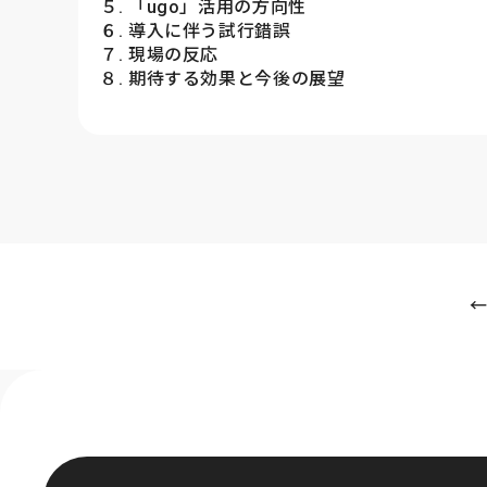
５. 「ugo」活用の方向性
６. 導入に伴う試行錯誤
７. 現場の反応
８. 期待する効果と今後の展望
←